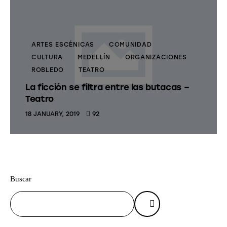
ARTES ESCÉNICAS
COMUNIDAD
CULTURA
MEDELLÍN
ORGANIZACIONES
ROBLEDO
TEATRO
La ficción se filtra entre las butacas –
Teatro
18 JANUARY, 2019
92
Buscar