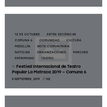
12 DE OCTUBRE
ARTES ESCÉNICAS
COMUNA 6
COMUNIDAD
CULTURA
MEDELLÍN
NOTA COMUNITARIA
NOTICIAS
ORGANIZACIONES
PARCHES
PATRIMONIO
TEATRO
✨ Festival Internacional de Teatro
Popular La Matraca 2019 – Comuna 6
5 SEPTEMBER, 2019
132