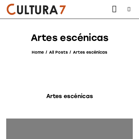
Artes escénicas
Home
All Posts
Artes escénicas
instagram
facebook
youtube2
twitter-
x-
2
Artes escénicas