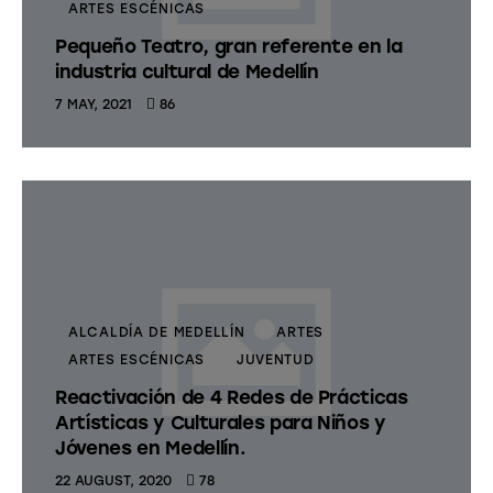
ARTES ESCÉNICAS
Pequeño Teatro, gran referente en la
industria cultural de Medellín
7 MAY, 2021
86
ALCALDÍA DE MEDELLÍN
ARTES
ARTES ESCÉNICAS
JUVENTUD
Reactivación de 4 Redes de Prácticas
Artísticas y Culturales para Niños y
Jóvenes en Medellín.
22 AUGUST, 2020
78