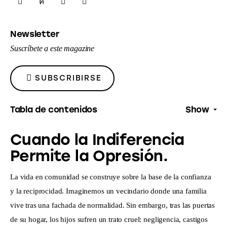
SHARE
SHARE
SHARE
COPY
ON
ON
BY
URL
Newsletter
FACEBOOK
X
EMAIL
TO
Suscríbete a este magazine
CLIPBOARD
SUBSCRIBIRSE
Tabla de contenidos
Show
Cuando la Indiferencia
Permite la Opresión.
La vida en comunidad se construye sobre la base de la confianza 
y la reciprocidad. Imaginemos un vecindario donde una familia 
vive tras una fachada de normalidad. Sin embargo, tras las puertas 
de su hogar, los hijos sufren un trato cruel: negligencia, castigos 