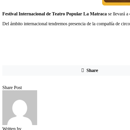
Festival Internacional de Teatro Popular La Matraca
se llevará a
Del ámbito internacional tendremos presencia de la compañía de ci
Share
Share
Share
Share
Copy
Share Post
on
on
by
URL
Facebook
X
Email
to
clipboard
Written by