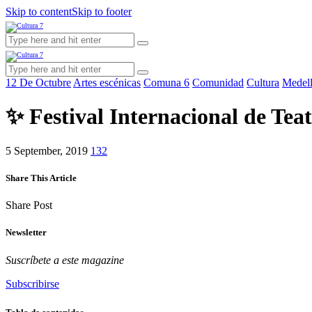
Skip to content
Skip to footer
instagram
facebook
youtube2
twitter-
12 De Octubre
Artes escénicas
Comuna 6
Comunidad
Cultura
Medell
x-
2
✨ Festival Internacional de Te
5 September, 2019
132
Share This Article
Share
Share
Share
Copy
Share Post
on
on
by
URL
Facebook
X
Email
to
Newsletter
clipboard
Suscríbete a este magazine
Subscribirse