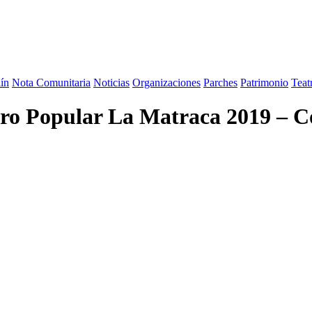
ín
Nota Comunitaria
Noticias
Organizaciones
Parches
Patrimonio
Teat
atro Popular La Matraca 2019 – 