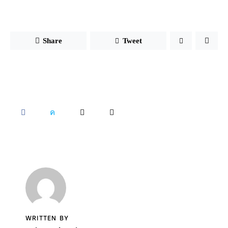
Share
Tweet
SHARE
SHARE
SHARE
COPY
ON
ON
BY
URL
FACEBOOK
X
EMAIL
TO
CLIPBOARD
WRITTEN BY