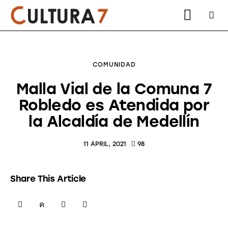
COMUNIDAD
Malla Vial de la Comuna 7
Robledo es Atendida por
instagram
facebook
youtube2
twitter-
la Alcaldía de Medellín
x-
2
11 APRIL, 2021
98
Share This Article
SHARE
SHARE
SHARE
COPY
ON
ON
BY
URL