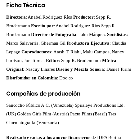
Ficha Técnica
Directora
: Anabel Rodríguez Ríos 
Productor
: Sepp R. 
Brudermann 
Escrito por
: Anabel Rodríguez Ríos Sepp R. 
Brudermann 
Director de Fotografía
: John Márquez 
Sonidistas
: 
Marco Salaverria, Gherman Gil 
Productora Ejecutiva
: Claudia 
Lepage 
Coproductores
: Arash T. Riahi, Malu Campos, Nancy 
harrison, Joe Torres. 
Editor
: Sepp R. Brudermann 
Música 
Original
: Nascuy Linares 
Diseño y Mezcla Sonora
: Daniel Turini 
Distribuidor en Colombia
: Doc:co 
Compañías de producción
Sancocho Público A.C. (Venezuela) Spiraleye Productions Ltd. 
(UK) Golden Girls Film (Austria) Pacto Films (Brasil) Tres 
Cinematografía (Venezuela)
Realizado gracias a los apoyos financieros 
de IDFA Bertha 