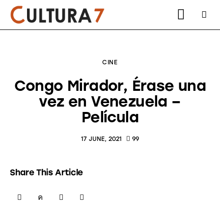
CINE
Congo Mirador, Érase una
vez en Venezuela –
instagram
facebook
youtube2
twitter-
Película
x-
2
17 JUNE, 2021
99
Share This Article
SHARE
SHARE
SHARE
COPY
ON
ON
BY
URL