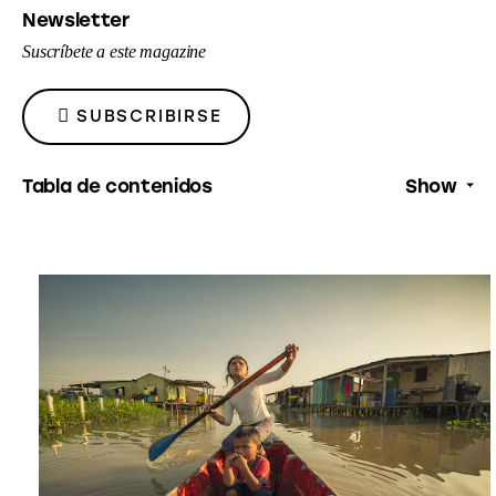
Newsletter
FACEBOOK
X
EMAIL
TO
Suscríbete a este magazine
CLIPBOARD
SUBSCRIBIRSE
Tabla de contenidos
Show