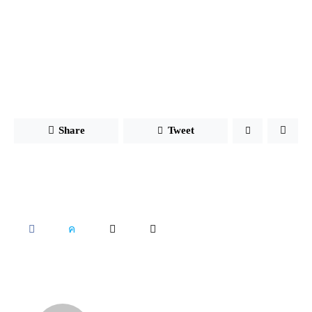
Share
Tweet
SHARE
SHARE
SHARE
COPY
ON
ON
BY
URL
FACEBOOK
X
EMAIL
TO