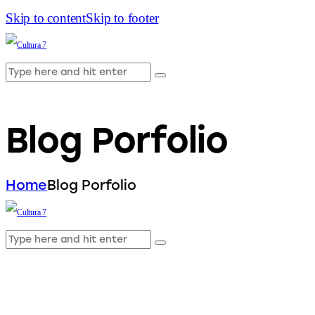
Skip to content
Skip to footer
Blog Porfolio
Home
Blog Porfolio
instagram
facebook
youtube2
twitter-
x-
2