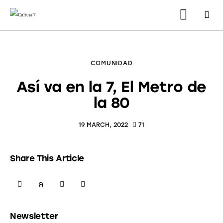
COMUNIDAD
Así va en la 7, El Metro de
la 80
instagram
facebook
youtube2
twitter-
x-
2
19 MARCH, 2022
71
Share This Article
SHARE
SHARE
SHARE
COPY
ON
ON
BY
URL
Newsletter
FACEBOOK
X
EMAIL
TO