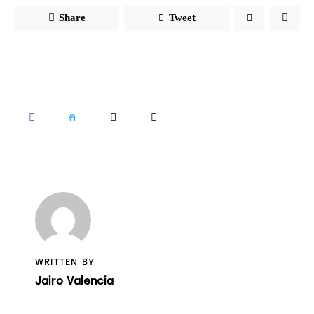
Share
Tweet
SHARE
SHARE
SHARE
COPY
ON
ON
BY
URL
FACEBOOK
X
EMAIL
TO
CLIPBOARD
WRITTEN BY
Jairo Valencia